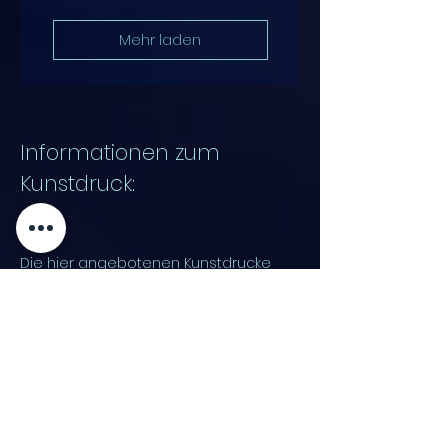
Mehr laden
Informationen zum
Kunstdruck:
Die hier angebotenen Kunstdrucke
werden in einem sehr zeitintensiven
Arbeitsverfahren hergestellt. Die
Originalbilder, meist Acrylbilder,
werden in einem Direktdruckverfahren
anhand einer Fotografie erneut auf
ein größereres Bildformat auf einen
mit Leinwand bespannten Keilrahmen
in den Konturen vergrößert.
Anschließend erneut händisch in