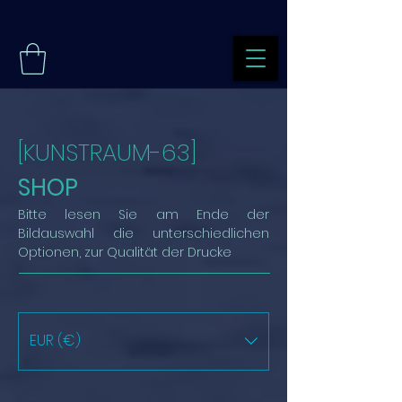
[KUNSTRAUM-63]
SHOP
Bitte lesen Sie am Ende der
Bildauswahl die unterschiedlichen
Optionen, zur Qualität der Drucke
EUR (€)