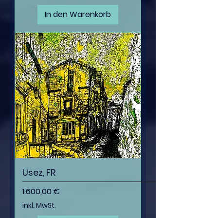
In den Warenkorb
Usez, FR
Preis
1.600,00 €
inkl. MwSt.